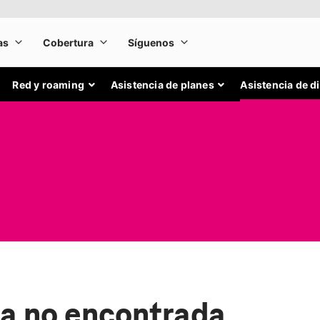
Red y roaming
Asistencia de planes
Asistencia de d