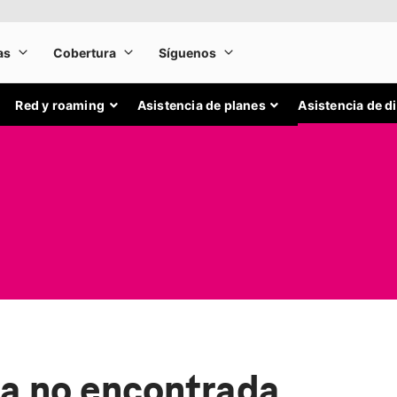
Red y roaming
Asistencia de planes
Asistencia de d