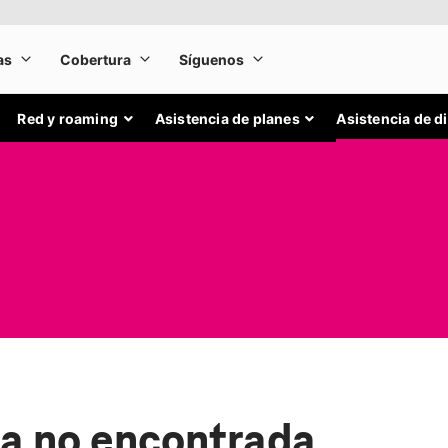
Red y roaming
Asistencia de planes
Asistencia de d