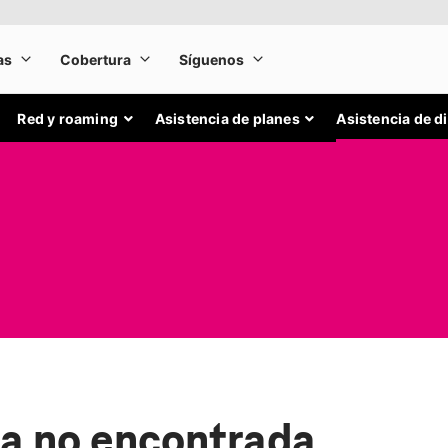
Red y roaming
Asistencia de planes
Asistencia de d