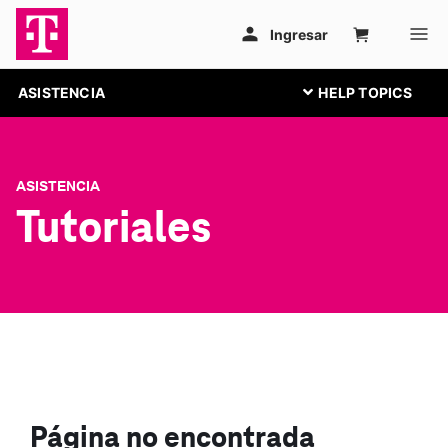
ASISTENCIA
ASISTENCIA
Tutoriales