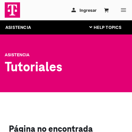
ASISTENCIA
ASISTENCIA
Tutoriales