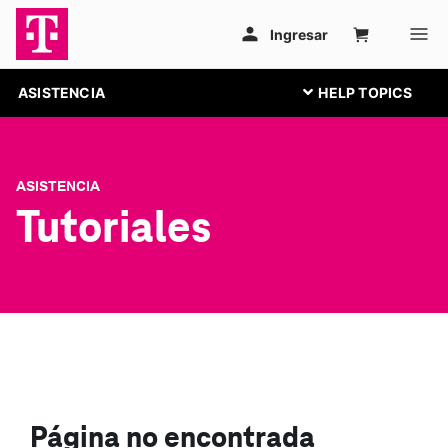
ASISTENCIA
ASISTENCIA
Tutoriales