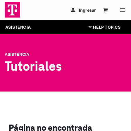
ASISTENCIA
ASISTENCIA
Tutoriales