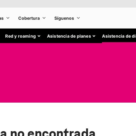
Red y roaming
Asistencia de planes
Asistencia de d