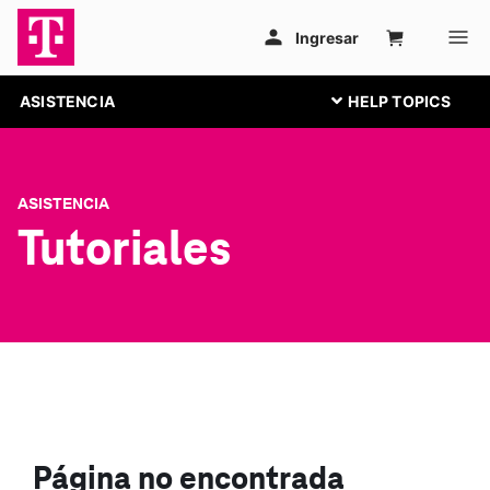
ASISTENCIA
ASISTENCIA
Tutoriales