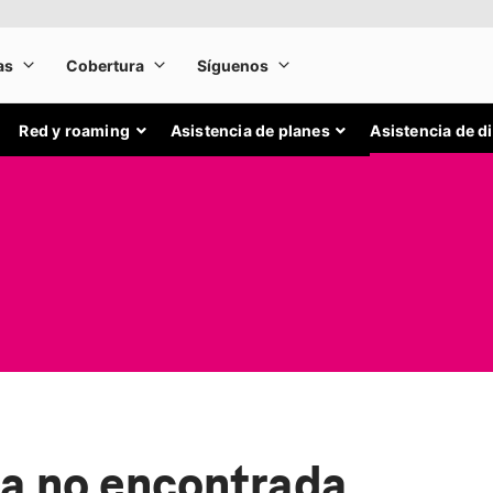
Red y roaming
Asistencia de planes
Asistencia de d