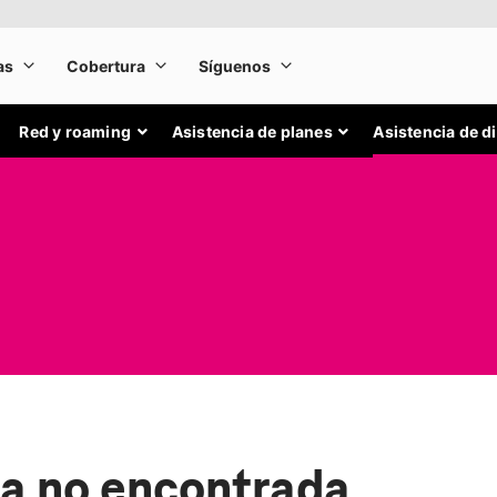
Red y roaming
Asistencia de planes
Asistencia de d