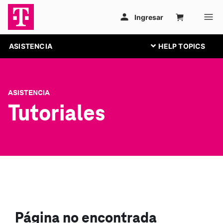
ASISTENCIA
ASISTENCIA
Tutoriales