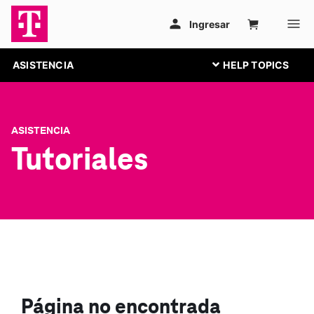
ASISTENCIA
ASISTENCIA
Tutoriales