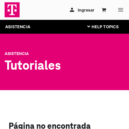
ASISTENCIA
ASISTENCIA
Tutoriales