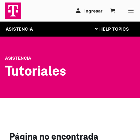
ASISTENCIA
ASISTENCIA
Tutoriales