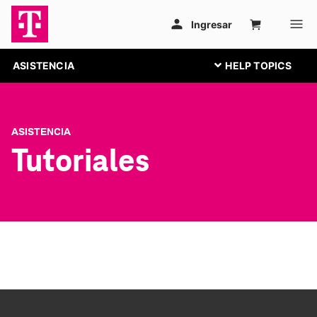
ASISTENCIA
ASISTENCIA
Tutoriales