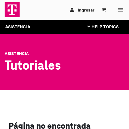
ASISTENCIA
ASISTENCIA
Tutoriales