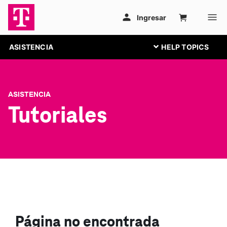
ASISTENCIA
ASISTENCIA
Tutoriales