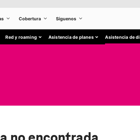
Red y roaming
Asistencia de planes
Asistencia de d