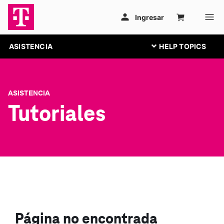
ASISTENCIA
ASISTENCIA
Tutoriales