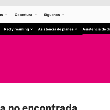
Red y roaming
Asistencia de planes
Asistencia de d