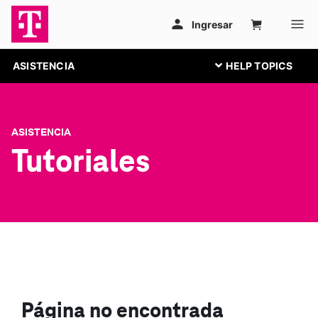
ASISTENCIA
ASISTENCIA
Tutoriales