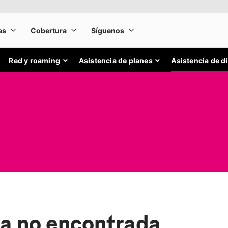
Red y roaming
Asistencia de planes
Asistencia de d