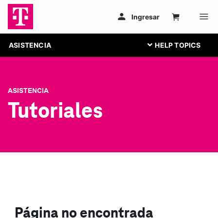
ASISTENCIA
ASISTENCIA
Tutoriales