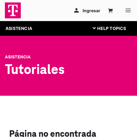
ASISTENCIA
ASISTENCIA
Tutoriales