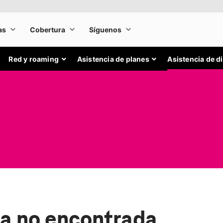
Red y roaming
Asistencia de planes
Asistencia de d