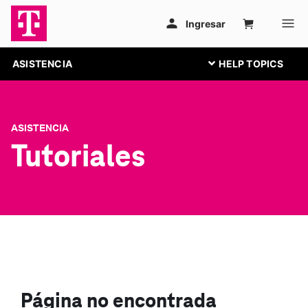
ASISTENCIA
ASISTENCIA
Tutoriales