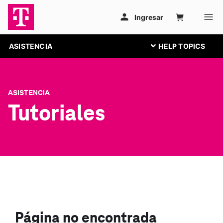
ASISTENCIA
ASISTENCIA
Tutoriales