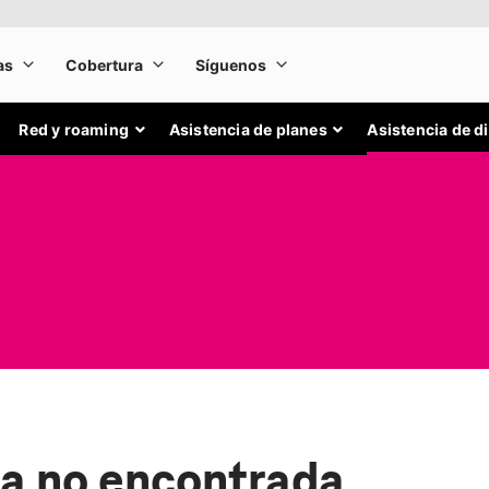
Red y roaming
Asistencia de planes
Asistencia de d