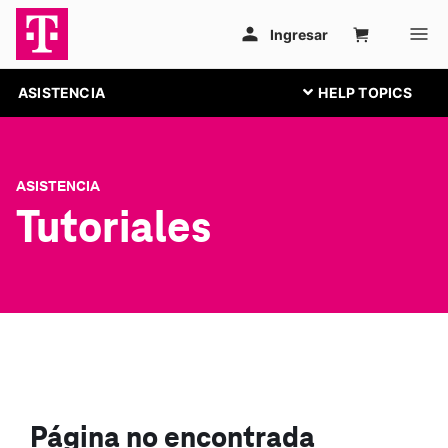
ASISTENCIA
ASISTENCIA
Tutoriales