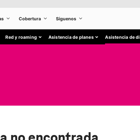
Red y roaming
Asistencia de planes
Asistencia de d