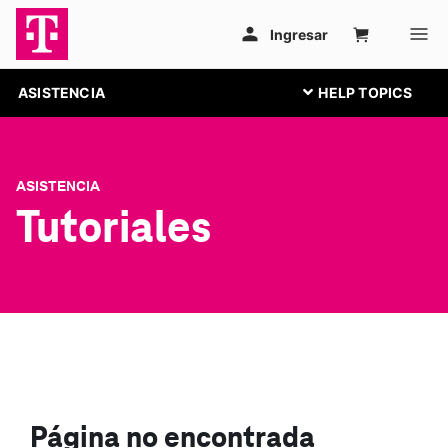
ASISTENCIA
ASISTENCIA
Tutoriales