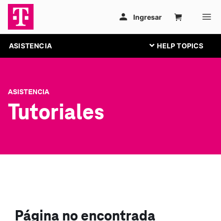
ASISTENCIA
ASISTENCIA
Tutoriales