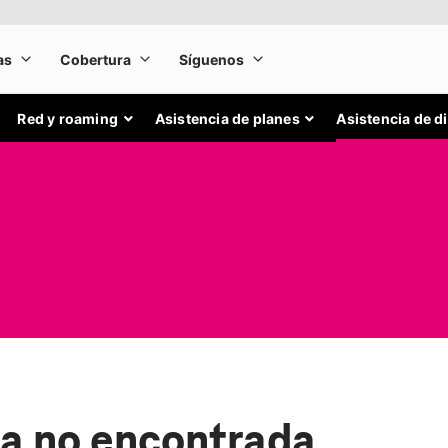
Red y roaming
Asistencia de planes
Asistencia de d