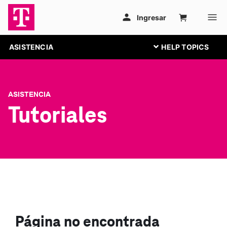
ASISTENCIA
ASISTENCIA
Tutoriales