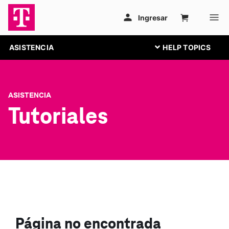
ASISTENCIA
ASISTENCIA
Tutoriales