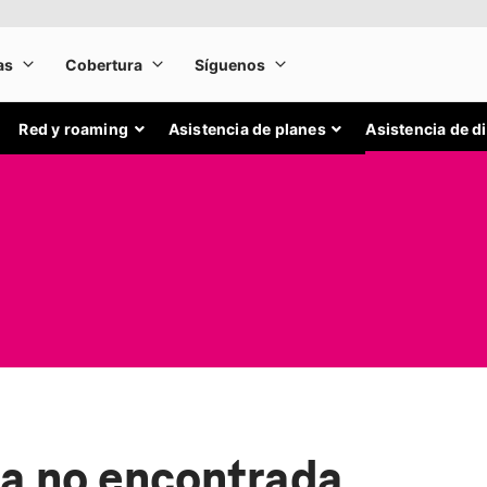
Red y roaming
Asistencia de planes
Asistencia de d