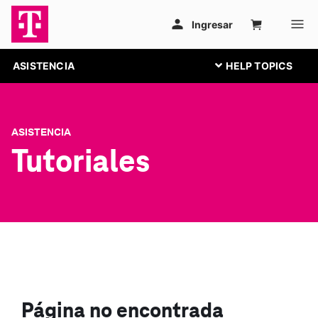
ASISTENCIA
ASISTENCIA
Tutoriales