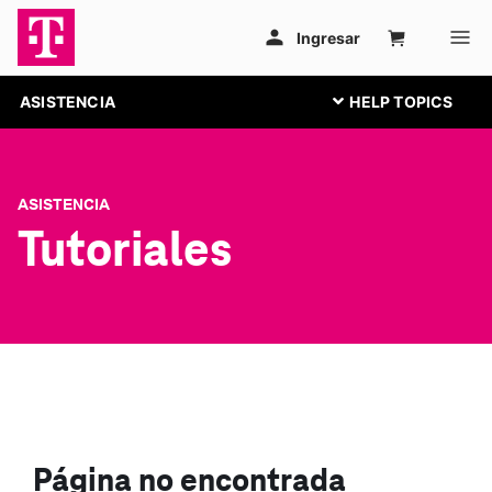
ASISTENCIA
ASISTENCIA
Tutoriales