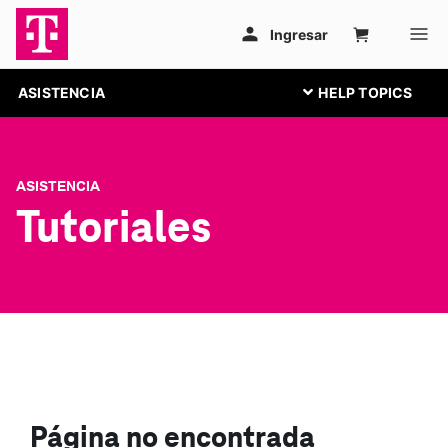
ASISTENCIA
ASISTENCIA
Tutoriales