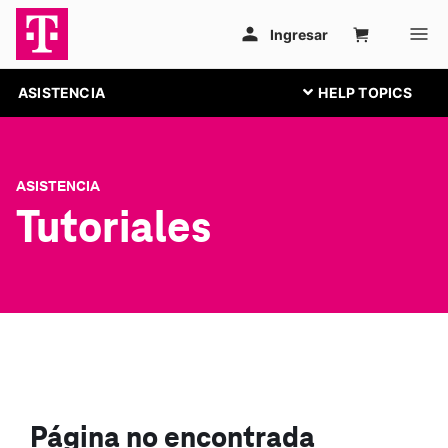
ASISTENCIA
ASISTENCIA
Tutoriales