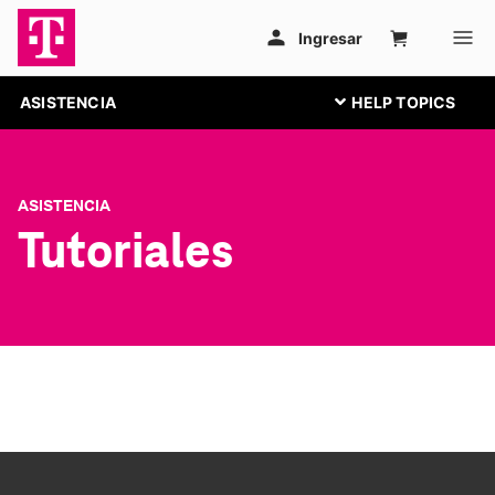
ASISTENCIA
ASISTENCIA
Tutoriales