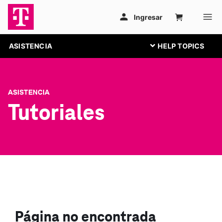
ASISTENCIA
ASISTENCIA
Tutoriales