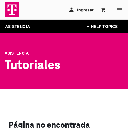
ASISTENCIA
ASISTENCIA
Tutoriales