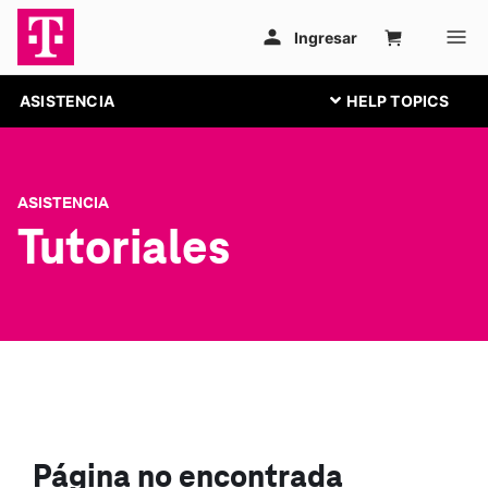
ASISTENCIA
ASISTENCIA
Tutoriales