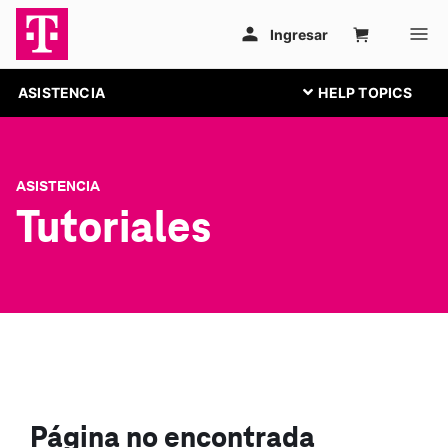
ASISTENCIA
ASISTENCIA
Tutoriales