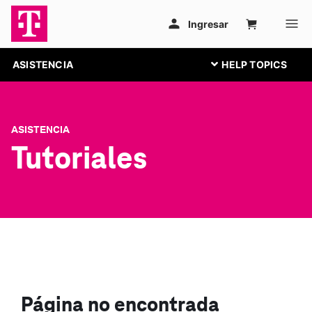
ASISTENCIA
ASISTENCIA
Tutoriales