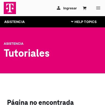
ASISTENCIA
ASISTENCIA
Tutoriales