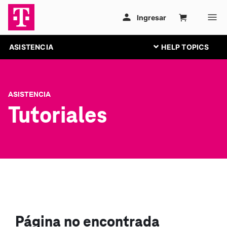
ASISTENCIA
ASISTENCIA
Tutoriales